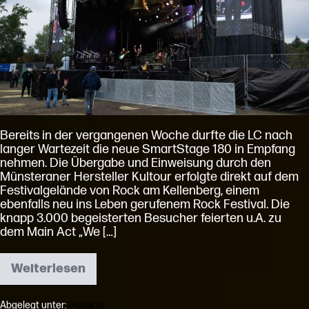
Bereits in der vergangenen Woche durfte die LC nach
langer Wartezeit die neue SmartStage 180 in Empfang
nehmen. Die Übergabe und Einweisung durch den
Münsteraner Hersteller Kultour erfolgte direkt auf dem
Festivalgelände von Rock am Kellenberg, einem
ebenfalls neu ins Leben gerufenem Rock Festival. Die
knapp 3.000 begeisterten Besucher feierten u.A. zu
dem Main Act „We […]
Weiterlesen
SmartStage180
Feuertaufe
bei
Abgelegt unter:
Projekte