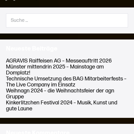
Rock
am
Kellenberg
Suche
nach:
Neueste Beiträge
AGRAVIS Raiffeisen AG – Messeauftritt 2026
Münster mittendrin 2025 – Mainstage am
Domplatz!
Technische Umsetzung des BAG Mitarbeiterfests –
The Live Company im Einsatz
Weihnagn 2024 – die Weihnachtsfeier der agn
Gruppe
Kinkerlitzchen Festival 2024 – Musik, Kunst und
gute Laune
Neueste Kommentare