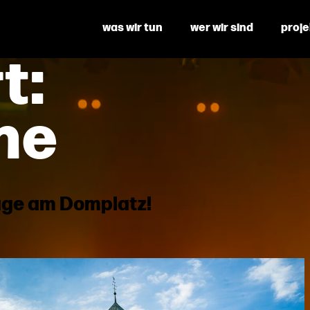
was wir tun
wer wir sind
proj
t:
ne
age am Domplatz!