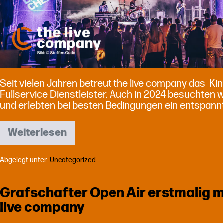
Seit vielen Jahren betreut the live company das Kin
Fullservice Dienstleister. Auch in 2024 besuchten w
und erlebten bei besten Bedingungen ein entspan
Weiterlesen
Kinkerlitzchen
Festival
2024
Abgelegt unter:
Uncategorized
–
Musik,
Kunst
Grafschafter Open Air erstmalig m
und
live company
gute
Laune