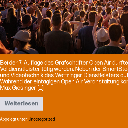
Bei der 7. Auflage des Grafschafter Open Air durfte
Volldienstleister tätig werden. Neben der SmartStag
und Videotechnik des Wettringer Dienstleisters a
Während der eintägigen Open Air Veranstaltung kon
Max Giesinger […]
Weiterlesen
Grafschafter
Open
Air
Abgelegt unter:
Uncategorized
erstmalig