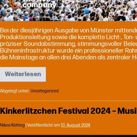
Bei der diesjährigen Ausgabe von Münster mittendr
Produktionsleitung sowie die komplette Licht-, To
präziser Soundabstimmung, stimmungsvoller Beleu
Bühneninfrastruktur wurde ein professioneller Rahm
die Mainstage an allen drei Abenden als zentraler 
Weiterlesen
Münster
mittendrin
2025
Abgelegt unter:
Uncategorized
–
Mainstage
am
Kinkerlitzchen Festival 2024 – Mus
Domplatz!
Nikos Kötting
|
Veröffentlicht am
13. August 2024