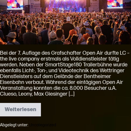
LC
–
the
live
company
Bei der 7. Auflage des Grafschafter Open Air durfte LC –
the live company erstmals als Volldienstleister tätig
werden. Neben der SmartStage180 Trailerbühne wurde
ebenfalls Licht-, Ton-, und Videotechnik des Wettringer
Dienstleisters auf dem Gelände der Bentheimer
Eisenbahn verbaut. Während der eintägigen Open Air
Veranstaltung konnten die ca. 8.000 Besucher u.A.
Clueso, Leony, Max Giesinger […]
Weiterlesen
Grafschafter
Open
Air
Abgelegt unter:
Uncategorized
erstmalig