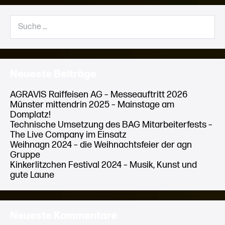
mit
Unterstützung
Suche
durch
nach:
LC
–
the
live
company
Neueste Beiträge
AGRAVIS Raiffeisen AG – Messeauftritt 2026
Münster mittendrin 2025 – Mainstage am
Domplatz!
Technische Umsetzung des BAG Mitarbeiterfests –
The Live Company im Einsatz
Weihnagn 2024 – die Weihnachtsfeier der agn
Gruppe
Kinkerlitzchen Festival 2024 – Musik, Kunst und
gute Laune
Neueste Kommentare