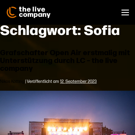
Zum
Inhalt
springen
Me
Schlagwort:
Sofia
Sch
Grafschafter Open Air erstmalig mit
Unterstützung durch LC – the live
company
Nikos Kötting
|
Veröffentlicht am
12. September 2023
Grafschafter
Open
Air
erstmalig
mit
Unterstützung
durch