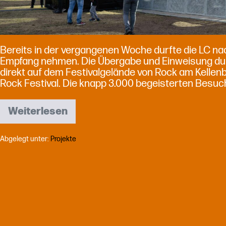
Bereits in der vergangenen Woche durfte die LC na
Empfang nehmen. Die Übergabe und Einweisung durc
direkt auf dem Festivalgelände von Rock am Kellen
Rock Festival. Die knapp 3.000 begeisterten Besuch
Weiterlesen
SmartStage180
Feuertaufe
bei
Abgelegt unter:
Projekte
Rock
am
Kellenberg