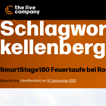
Zum
Inhalt
springen
Schlagwor
kellenberg
SmartStage180 Feuertaufe bei Ro
Nikos Kötting
|
Veröffentlicht am
14. September 2022
SmartStage180
Feuertaufe
bei