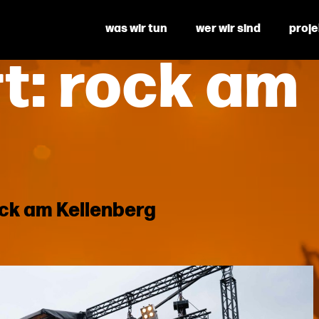
was wir tun
wer wir sind
proj
t:
rock am
ck am Kellenberg