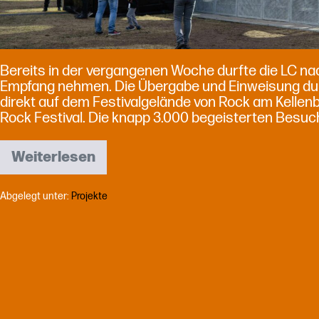
Bereits in der vergangenen Woche durfte die LC na
Empfang nehmen. Die Übergabe und Einweisung durc
direkt auf dem Festivalgelände von Rock am Kellen
Rock Festival. Die knapp 3.000 begeisterten Besuch
Weiterlesen
SmartStage180
Feuertaufe
bei
Abgelegt unter:
Projekte
Rock
am
Kellenberg