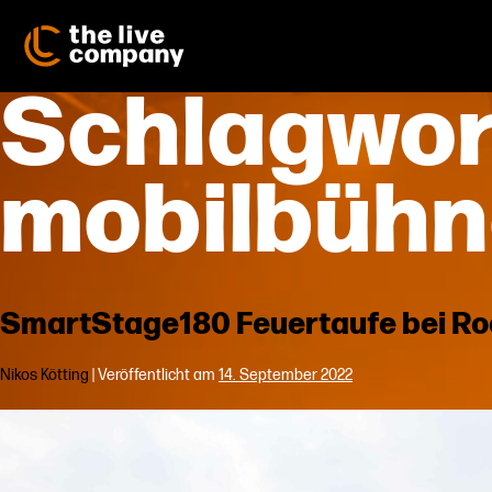
Zum
Inhalt
springen
Schlagwor
mobilbühn
SmartStage180 Feuertaufe bei Ro
Nikos Kötting
|
Veröffentlicht am
14. September 2022
SmartStage180
Feuertaufe
bei