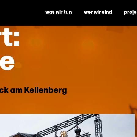
was wir tun
wer wir sind
proj
t:
e
ck am Kellenberg