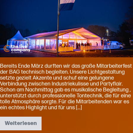
–
The
Live
Company
im
Einsatz
Bereits Ende März durften wir das große Mitarbeiterfest
der BAG technisch begleiten. Unsere Lichtgestaltung
setzte gezielt Akzente und schuf eine gelungene
Verbindung zwischen Industriekulisse und Partyflair.
Schon am Nachmittag gab es musikalische Begleitung ,
unterstützt durch professionelle Tontechnik, die für eine
tolle Atmosphäre sorgte. Für die Mitarbeitenden war es
ein echtes Highlight und für uns […]
Weiterlesen
Technische
Umsetzung