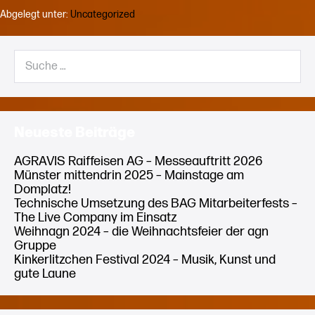
des
Abgelegt unter:
Uncategorized
BAG
Mitarbeiterfests
–
Suche
The
nach:
Live
Company
im
Einsatz
Neueste Beiträge
AGRAVIS Raiffeisen AG – Messeauftritt 2026
Münster mittendrin 2025 – Mainstage am
Domplatz!
Technische Umsetzung des BAG Mitarbeiterfests –
The Live Company im Einsatz
Weihnagn 2024 – die Weihnachtsfeier der agn
Gruppe
Kinkerlitzchen Festival 2024 – Musik, Kunst und
gute Laune