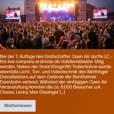
Unterstützung
durch
LC
–
the
live
company
Bei der 7. Auflage des Grafschafter Open Air durfte LC –
the live company erstmals als Volldienstleister tätig
werden. Neben der SmartStage180 Trailerbühne wurde
ebenfalls Licht-, Ton-, und Videotechnik des Wettringer
Dienstleisters auf dem Gelände der Bentheimer
Eisenbahn verbaut. Während der eintägigen Open Air
Veranstaltung konnten die ca. 8.000 Besucher u.A.
Clueso, Leony, Max Giesinger […]
Weiterlesen
Grafschafter
Open