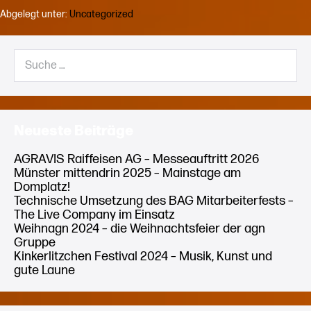
Air
Abgelegt unter:
Uncategorized
erstmalig
mit
Unterstützung
Suche
durch
nach:
LC
–
the
live
company
Neueste Beiträge
AGRAVIS Raiffeisen AG – Messeauftritt 2026
Münster mittendrin 2025 – Mainstage am
Domplatz!
Technische Umsetzung des BAG Mitarbeiterfests –
The Live Company im Einsatz
Weihnagn 2024 – die Weihnachtsfeier der agn
Gruppe
Kinkerlitzchen Festival 2024 – Musik, Kunst und
gute Laune