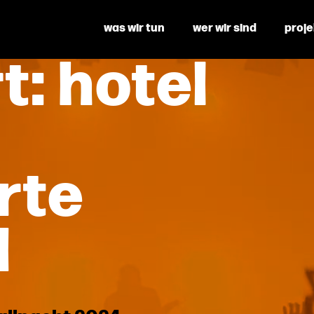
was wir tun
wer wir sind
proj
t:
hotel
rte
d