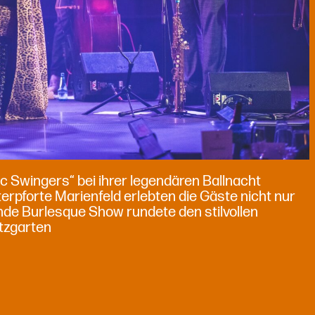
ac Swingers“ bei ihrer legendären Ballnacht
erpforte Marienfeld erlebten die Gäste nicht nur
de Burlesque Show rundete den stilvollen
tzgarten