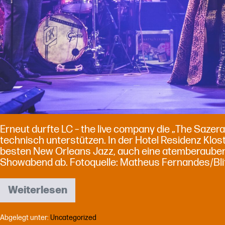
Erneut durfte LC – the live company die „The Sazer
technisch unterstützen. In der Hotel Residenz Klost
besten New Orleans Jazz, auch eine atemberauben
Showabend ab. Fotoquelle: Matheus Fernandes/Bli
Weiterlesen
The
Sazerac
Swingers
Abgelegt unter:
Uncategorized
feiern