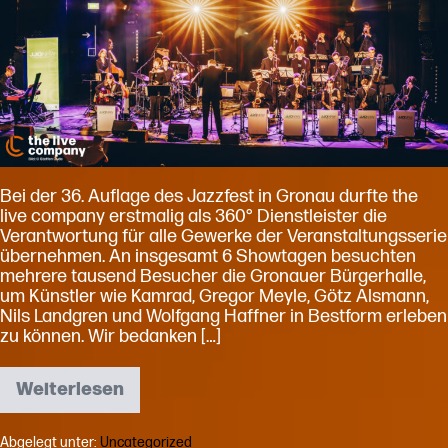
als
360°
Dienstleister
Bei der 36. Auflage des Jazzfest in Gronau durfte the
live company erstmalig als 360° Dienstleister die
Verantwortung für alle Gewerke der Veranstaltungsserie
übernehmen. An insgesamt 6 Showtagen besuchten
mehrere tausend Besucher die Gronauer Bürgerhalle,
um Künstler wie Kamrad, Gregor Meyle, Götz Alsmann,
Nils Landgren und Wolfgang Haffner in Bestform erleben
zu können. Wir bedanken […]
Weiterlesen
36.
Jazzfest
in
Abgelegt unter:
Uncategorized