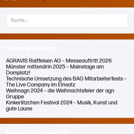
Gronau
setzt
auf
Suche
tlc
nach:
als
360°
Dienstleister
Neueste Beiträge
AGRAVIS Raiffeisen AG – Messeauftritt 2026
Münster mittendrin 2025 – Mainstage am
Domplatz!
Technische Umsetzung des BAG Mitarbeiterfests –
The Live Company im Einsatz
Weihnagn 2024 – die Weihnachtsfeier der agn
Gruppe
Kinkerlitzchen Festival 2024 – Musik, Kunst und
gute Laune
Neueste Kommentare