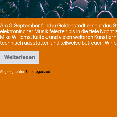
Am 3. September fand in Goldenstedt erneut das St
elektronischer Musik feierten bis in die tiefe Nach
Mike Williams, Keltek, und vielen weiteren Künstlern
technisch ausstatten und teilweise betreuen. Wir 
Weiterlesen
Strandfieber
Festival
2023
Abgelegt unter:
Uncategorized
ist
ein
voller
Erfolg