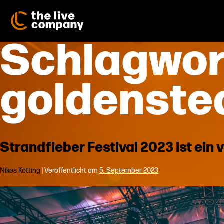
Zum
Inhalt
springen
Schlagwor
goldenste
Strandfieber Festival 2023 ist ein v
Nikos Kötting
|
Veröffentlicht am
5. September 2023
Strandfieber
Festival
2023