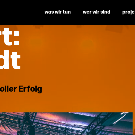
was wir tun
wer wir sind
proj
t:
dt
oller Erfolg