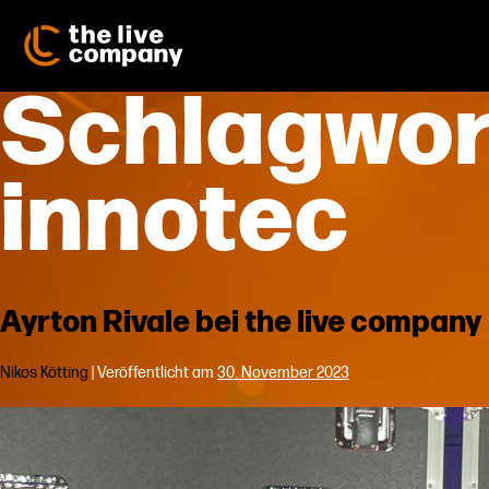
Zum
Inhalt
springen
Schlagwor
innotec
Ayrton Rivale bei the live company
Nikos Kötting
|
Veröffentlicht am
30. November 2023
Ayrton
Rivale
bei