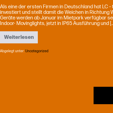
Als eine der ersten Firmen in Deutschland hat LC – t
investiert und stellt damit die Weichen in Richtun
Geräte werden ab Januar im Mietpark verfügbar sein.
Indoor- Movinglights, jetzt in IP65 Ausführung und [
Weiterlesen
Ayrton
Rivale
bei
Abgelegt unter:
Uncategorized
the
live
company