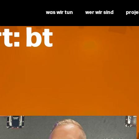
was wir tun
wer wir sind
proj
t:
bt