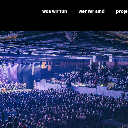
was wir tun
wer wir sind
proj