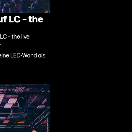
f LC – the
 – the live
.
eine LED-Wand als